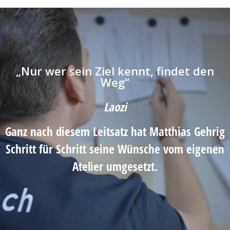
„Nur wer sein Ziel kennt, findet den
Weg“
Laozi
Ganz nach diesem Leitsatz hat Matthias Gehrig
Schritt für Schritt seine Wünsche vom eigenen
Atelier umgesetzt.